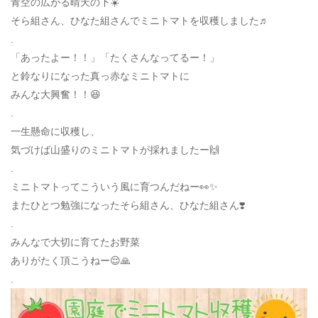
青空の広がる晴天の下☀️
そら組さん、ひなた組さんでミニトマトを収穫しました♬
.
「あったよー！！」「たくさんなってるー！」
と鈴なりになった真っ赤なミニトマトに
みんな大興奮！！😆
.
一生懸命に収穫し、
気づけば山盛りのミニトマトが採れましたー🙌
.
ミニトマトってこういう風に育つんだねー👀✨
またひとつ勉強になったそら組さん、ひなた組さん❣️
.
みんなで大切に育てたお野菜
ありがたく頂こうねー😌🙏
.